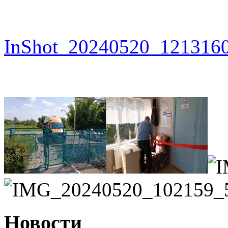
InShot_20240520_121316
Новости